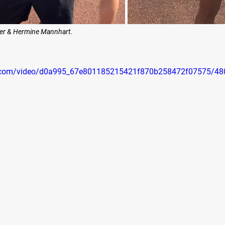
cher & Hermine Mannhart. 
tic.com/video/d0a995_67e801185215421f870b258472f07575/48