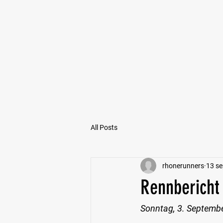
RHONE RUNNERS VEREIN
All Posts
rhonerunners
13 se
Rennbericht
Sonntag, 3. Septemb