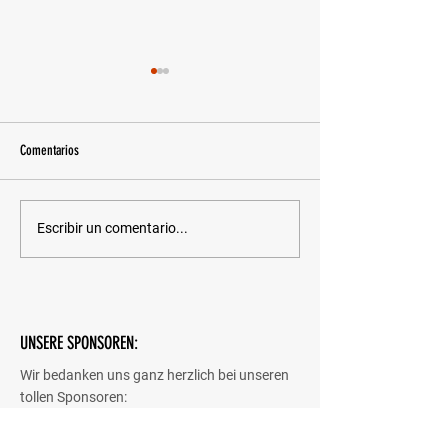
Comentarios
2024 Swiss Alps 100
50. Berlin Marathon - 29.09.2024
Escribir un comentario...
UNSERE SPONSOREN:
Wir bedanken uns ganz herzlich bei unseren
tollen Sponsoren: